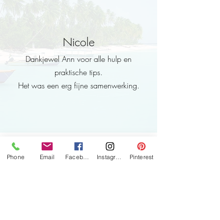
Nicole
Dankjewel Ann voor alle hulp en
praktische tips.
Het was een erg fijne samenwerking.
Instagram technische ondersteuning
Phone
Email
Facebook
Instagram
Pinterest
Voorbereidend werk + videocall
​Duur videocall: 1u30
Inbegrepen:
Voorbereidingen, onderzoek,
het maken en/of klaarzetten van
tutorials om jou te helpen.