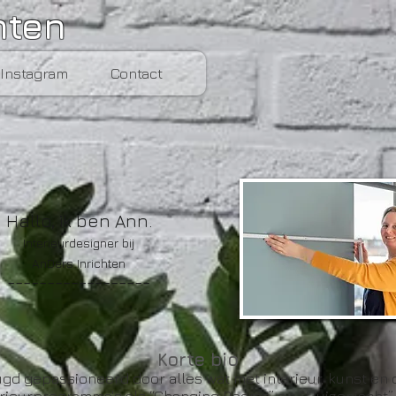
hten
Instagram
Contact
Hallo, ik ben Ann.
Interieurdesigner bij
AnDers Inrichten
------------------
Korte bio
eugd gepassioneerd door alles wat met interieur, kunst en