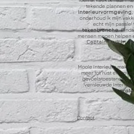
Toen al keek ik naar in
tekende plannen en 
Interieurvormgeving
onderhoud ik mijn vakk
echt mijn passie!
tekenbranche.
Sinds
mensen mogen helpen e
Captain Cork
in A
Mooie interieurs maken 
meer tot rust en boven
gevoelstoestand en du
vernieuwde interieur
profe
Contact