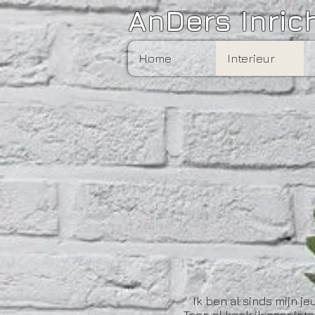
AnDers Inric
Home
Interieur
Ik ben al sinds mijn j