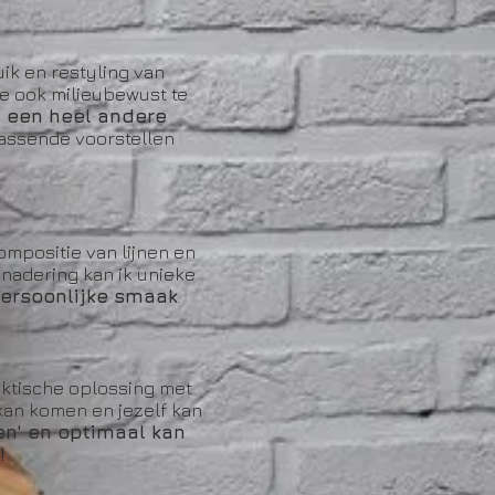
ik en restyling van
je ook milieubewust te
n een heel andere
rrassende voorstellen
ompositie van lijnen en
enadering kan ik unieke
ersoonlijke smaak
.
aktische oplossing met
 kan komen en jezelf kan
n' en optimaal kan
!