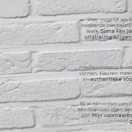
Waar mogelijk werk 
bestaande meubelstukk
werk.
Soms kan jo
uitstraling krijgen
Interieurontwerp is vo
vormen, kleuren, mater
en
authentieke voo
Bij al mijn ontwerpen 
één doel voor ogen: een 
zijn.
Mijn voornaamst