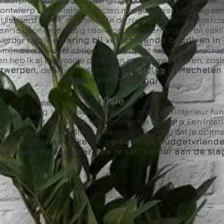
terieurprogramma's als “Changing Rooms” en “Huizenjacht”,
ontwierp zelfs kleine objecten met als logisch gevolg ee
.
Uiteraard ben ik me steeds in de nieuwste interieurtrend
ennis door regelmatig naar woonbeurzen te gaan en vaklite
 Verder heb ik
ervaring bij verschillende bedrijven in
 mijn eerste voorzichtige stapjes in het ondernemerschap 
n heb ik al aan mooie projecten mogen meewerken,
zoal
ntwerpen,
de winkelinrichting voor
Sjolaa
in Mechelen
Muizen (in uitvoering).
Visie
me gelukkig. In een aangenaam en praktisch interieur func
dien geniet je ook van het doordachte ontwerp. Een interi
s ook op je gezondheid. Daarom wil ik graag dat je optima
.
Je krijgt onafhankelijk, persoonlijk, budgetvriende
ssioneel advies waarmee je zelf verder aan de sla