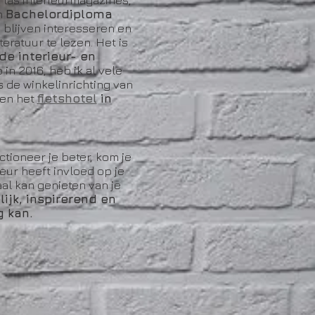
 las interieurmagazines,
n
Bachelordiploma
s blijven interesseren
en
ratuur te lezen. Het is
 de interieur-
en
in 2016, heb ik al vele
s de winkelinrichting van
en het
fietshotel
in
tioneer je beter, kom je
eur heeft invloed op je
al kan genieten van je
lijk, inspirerend en
g kan.