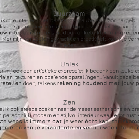
Duurzaam
ik in je interieur met bestaande meubelen. Door hergebru
en is je interieur niet alleen budgetvriendelijk maar ga 
uw interieur immers al door enkele kleine ingrepe
!
Met mijn verbeeldingskracht en creativiteit kan ik je ve
bieden...
Uniek
or mij ook een artistieke expressie: Ik bedenk een leuke c
ialen, texturen en boeiende opstellingen... Vanuit deze b
rstellen
doen, telkens
rekening houdend met jouw p
Zen
zal ik ook steeds zoeken naar de meest esthetische en pr
persoonlijk, modern en stijlvol interieur waar je tot rust
e wens is immers dat je weer écht kan 'thuiskome
genieten van je veranderde en vernieuwde interieur