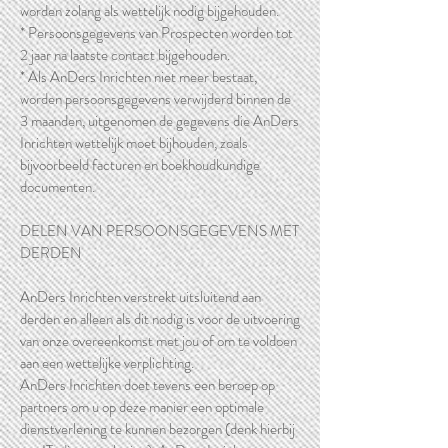
worden zolang als wettelijk nodig bijgehouden.
* Persoonsgegevens van Prospecten worden tot
2 jaar na laatste contact bijgehouden.
* Als AnDers Inrichten niet meer bestaat,
worden persoonsgegevens verwijderd binnen de
3 maanden, uitgenomen de gegevens die AnDers
Inrichten wettelijk moet bijhouden, zoals
bijvoorbeeld facturen en boekhoudkundige
documenten.
DELEN VAN PERSOONSGEGEVENS MET
DERDEN
AnDers Inrichten verstrekt uitsluitend aan
derden en alleen als dit nodig is voor de uitvoering
van onze overeenkomst met jou of om te voldoen
aan een wettelijke verplichting.
AnDers Inrichten doet tevens een beroep op
partners om u op deze manier een optimale
dienstverlening te kunnen bezorgen (denk hierbij