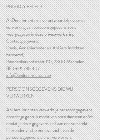
PRIVACY BELEID
AnDers Inrichten is verantwoordelijk voor de
verwerking van persoonsgegevens zoals
weergegeven in deze privacyverklaring.
Contactgegevens:
Denis, Ann (hieronder als AnDers Inrichten
benoemd)
Paardenkerkhofstraat 110, 2800 Mechelen
BE
0691.735.407
info@andersinrichten.be
PERSOONSGEGEVENS DIE WIJ
VERWERKEN
AnDers Inrichten verwerkt je persoonsgegevens
doordat je gebruik maakt van onze diensten en/of
omdat je deze gegevens zelf aan ons verstrekt.
Hieronder vind je een overzicht van de
persoonsgegevens die wij verwerken: