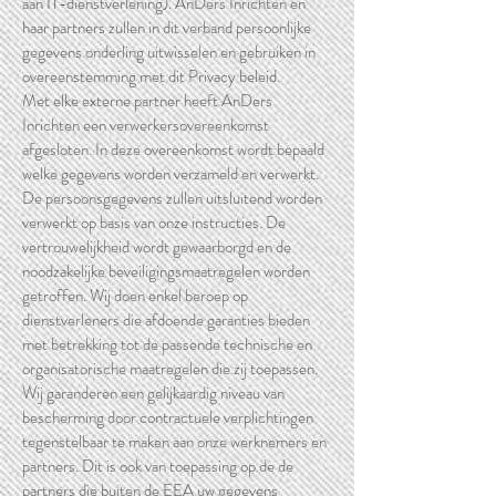
aan IT-dienstverlening). AnDers Inrichten en
haar partners zullen in dit verband persoonlijke
gegevens onderling uitwisselen en gebruiken in
overeenstemming met dit Privacy beleid.
Met elke externe partner heeft AnDers
Inrichten een verwerkersovereenkomst
afgesloten. In deze overeenkomst wordt bepaald
welke gegevens worden verzameld en verwerkt.
De persoonsgegevens zullen uitsluitend worden
verwerkt op basis van onze instructies. De
vertrouwelijkheid wordt gewaarborgd en de
noodzakelijke beveiligingsmaatregelen worden
getroffen. Wij doen enkel beroep op
dienstverleners die afdoende garanties bieden
met betrekking tot de passende technische en
organisatorische maatregelen die zij toepassen.
Wij garanderen een gelijkaardig niveau van
bescherming door contractuele verplichtingen
tegenstelbaar te maken aan onze werknemers en
partners. Dit is ook van toepassing op de de
partners die buiten de EEA uw gegevens