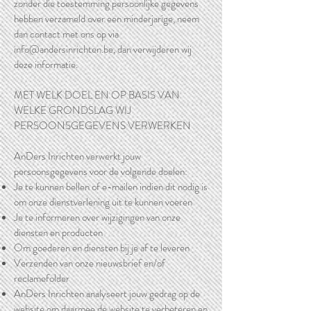
zonder die toestemming persoonlijke gegevens
hebben verzameld over een minderjarige, neem
dan contact met ons op via
info@andersinrichten.be
, dan verwijderen wij
deze informatie.
MET WELK DOEL EN OP BASIS VAN
WELKE GRONDSLAG WIJ
PERSOONSGEGEVENS VERWERKEN
AnDers Inrichten verwerkt jouw
persoonsgegevens voor de volgende doelen:
Je te kunnen bellen of e-mailen indien dit nodig is
om onze dienstverlening uit te kunnen voeren
Je te informeren over wijzigingen van onze
diensten en producten
Om goederen en diensten bij je af te leveren
Verzenden van onze nieuwsbrief en/of
reclamefolder
AnDers Inrichten analyseert jouw gedrag op de
website om daarmee de website te verbeteren en