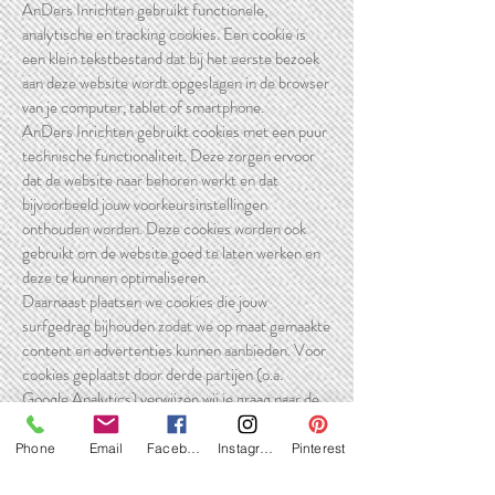
AnDers Inrichten gebruikt functionele,
analytische en tracking cookies. Een cookie is
een klein tekstbestand dat bij het eerste bezoek
aan deze website wordt opgeslagen in de browser
van je computer, tablet of smartphone.
AnDers Inrichten gebruikt cookies met een puur
technische functionaliteit. Deze zorgen ervoor
dat de website naar behoren werkt en dat
bijvoorbeeld jouw voorkeursinstellingen
onthouden worden. Deze cookies worden ook
gebruikt om de website goed te laten werken en
deze te kunnen optimaliseren.
Daarnaast plaatsen we cookies die jouw
surfgedrag bijhouden zodat we op maat gemaakte
content en advertenties kunnen aanbieden. Voor
cookies geplaatst door derde partijen (o.a.
Google Analytics) verwijzen wij je graag naar de
verklaringen die deze partijen op hun respectieve
websites daarover geven. Let op: wij oefenen
Phone
Email
Facebook
Instagram
Pinterest
geen enkele invloed uit op de inhoud van die