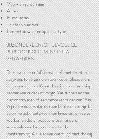
Voor- en achternaam
Adres
E-mailadres
Telefoon nummer
Internetbrowser en apparaat type
BIJZONDERE EN/OF GEVOELIGE
PERSOONSGEGEVENS DIE WIJ
VERWERKEN
Onze website en/of dienst heeft niet de intentie
gegevens te verzamelen over websitebezoekers
die jonger zijn dan 16 jaar. Tenzij ze toestemming
hebben van ouders of voogd. We kunnen echter
niet controleren of een bezoeker ouder dan 16 is.
Wij raden ouders dan ook aan betrokken te zijn bij
de online activiteiten van hun kinderen, om zo te
voorkomen dat er gegevens over kinderen
verzameld worden zonder ouderlijke
toestemming. Als je er van overtuigd bent dat wij