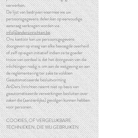
verwerken.
De lijst van bedrijven waarmee we uw
persoonsgegevens delen kan op eenvoudige
aanvraag verkregen worden via
info@andersinrichten.be
.
Ons kantoor kan uw persoonsgegevens
doorgeven op vraag van elke bevoegde overheid
of zelf op eigen initiatief indien ze te goeder
trouw van oordeel is dat het doorgeven van die
inlichtingen nodig is om aan de wetgeving en aan
de reglementering ter zake te voldoen
Geautomatiseerde besluitvorming
AnDers Inrichten neemt niet op basis van
geautomatiseerde verwerkingen besluiten over
zaken die (aanzienlijke) gevolgen kunnen hebben
voor personen.
COOKIES, OF VERGELIJKBARE
TECHNIEKEN, DIE WIJ GEBRUIKEN