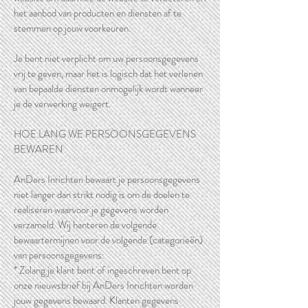
het aanbod van producten en diensten af te
stemmen op jouw voorkeuren.
Je bent niet verplicht om uw persoonsgegevens
vrij te geven, maar het is logisch dat het verlenen
van bepaalde diensten onmogelijk wordt wanneer
je de verwerking weigert.
HOE LANG WE PERSOONSGEGEVENS
BEWAREN
AnDers Inrichten bewaart je persoonsgegevens
niet langer dan strikt nodig is om de doelen te
realiseren waarvoor je gegevens worden
verzameld. Wij hanteren de volgende
bewaartermijnen voor de volgende (categorieën)
van persoonsgegevens:
* Zolang je klant bent of ingeschreven bent op
onze nieuwsbrief bij AnDers Inrichten worden
jouw gegevens bewaard. Klanten gegevens