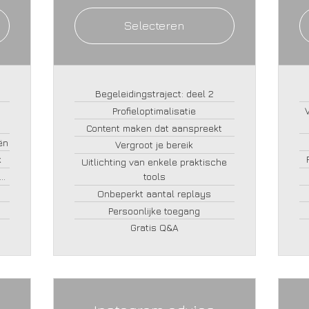
Selecteren
Begeleidingstraject: deel 2
Profieloptimalisatie
Content maken dat aanspreekt
ën
Vergroot je bereik
k
Uitlichting van enkele praktische
..
tools
Onbeperkt aantal replays
Persoonlijke toegang
Gratis Q&A