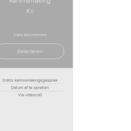
Kennismaking
€
0€
0
Gratis abonnement
Selecteren
Gratis kennismakingsgesprek
Datum af te spreken
Via videocall