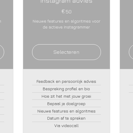
Instagram advies
€
50€
50
m
Nieuwe features en algoritmes voor
de actieve Instagrammer
Selecteren
n
Feedback en persoonlijk advies
Bespreking profiel en bio
Hoe zit het met jouw groei
Bepaal je doelgroep
Nieuwe features en algoritmes
Datum af te spreken
Via videocall