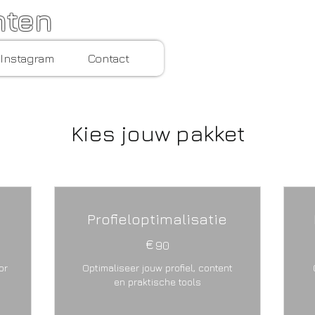
hten
Instagram
Contact
Kies jouw pakket
Profieloptimalisatie
€
90€
90
or
Optimaliseer jouw profiel, content
en praktische tools