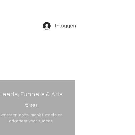
Inloggen
Leads, Funnels & Ads
€
180€
180
Genereer leads, maak funnels en
adverteer voor succes