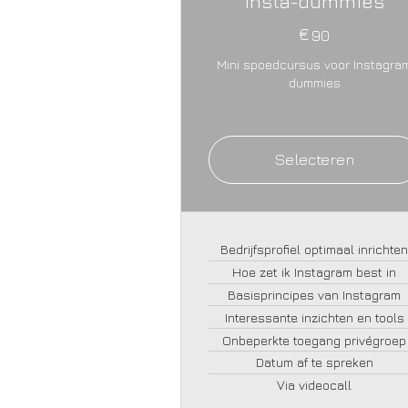
Insta-dummies
€
90€
90
Mini spoedcursus voor Instagra
dummies
Selecteren
Bedrijfsprofiel optimaal inrichte
Hoe zet ik Instagram best in
Basisprincipes van Instagram
Interessante inzichten en tools
Onbeperkte toegang privégroep
Datum af te spreken
Via videocall