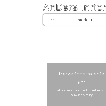
AnDers Inric
Home
Interieur
Marketingstrategie
€
90€
90
Instagram strategisch inzetten vo
jouw marketing